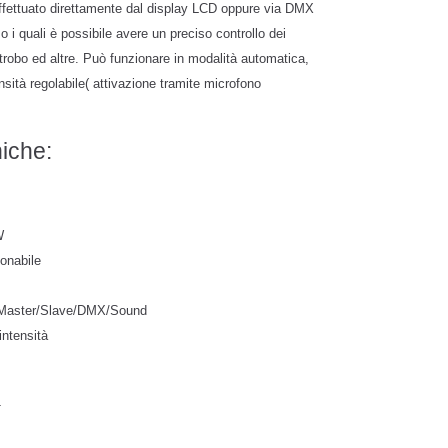
 effettuato direttamente dal display LCD oppure via DMX
o i quali è possibile avere un preciso controllo dei
, strobo ed altre. Può funzionare in modalità automatica,
ità regolabile( attivazione tramite microfono
niche:
W
onabile
, Master/Slave/DMX/Sound
intensità
T