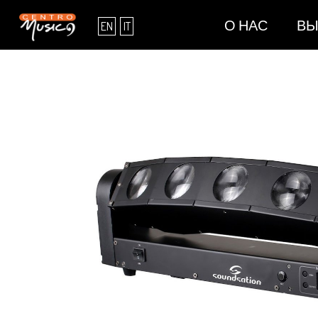
О НАС
ВЫ
EN
IT