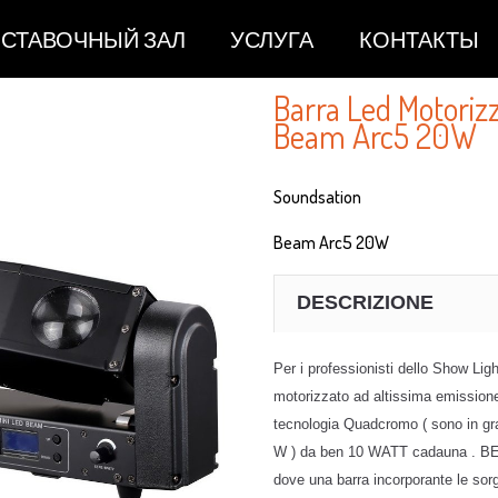
СТАВОЧНЫЙ ЗАЛ
УСЛУГА
КОНТАКТЫ
Barra Led Motori
Beam Arc5 20W
Soundsation
Beam Arc5 20W
DESCRIZIONE
Per i professionisti dello Show 
motorizzato ad altissima emissione.
tecnologia Quadcromo ( sono in grad
W ) da ben 10 WATT cadauna . BE
dove una barra incorporante le sor