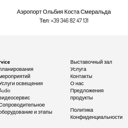
Аэропорт Ольбия Коста Смеральда
Тел:
+39 346 82 47 131
rvice
Выставочный зал
планирования
Услуга
мероприятий
Контакты
Услуги освещения
О нас
Audio
Предложения
видеосервис
продукты
Сопроводительное
Политика
оборудование и этапы
Конфиденциальности