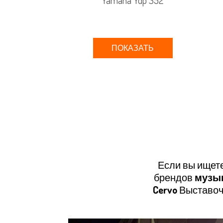
ПОКАЗАТЬ
Если вы ищет
брендов
музы
Cervo
Выставоч