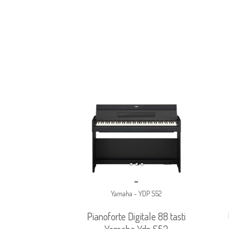
-
Yamaha - YDP S52
Pianoforte Digitale 88 tasti
Yamaha Ydp S52