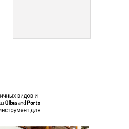
ичных видов и
аш
Olbia
and
Porto
инструмент для