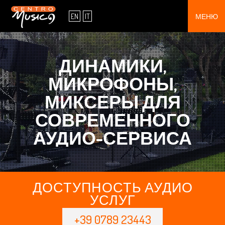
О НАС
EN
IT
МЕНЮ
ВЫСТАВОЧНЫЙ ЗАЛ
УСЛУГА
ДИНАМИКИ,
МИКРОФОНЫ,
КОНТАКТЫ
МИКСЕРЫ ДЛЯ
ПРЕДЛОЖЕНИЯ
СОВРЕМЕННОГО
ПРОДУКТЫ
АУДИО-СЕРВИСА
ДОСТУПНОСТЬ АУДИО
УСЛУГ
+39 0789 23443