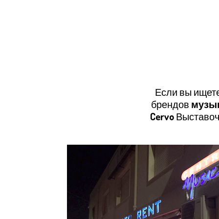
Если вы ищет
брендов
музы
Cervo
Выставоч