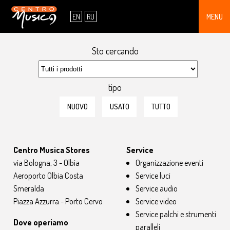
CHI SIAMO
EN
RU
MENU
SHOWROOM
Sto cercando
SERVICE
CONTATTI
tipo
OFFERTE
NUOVO
USATO
TUTTO
PRODOTTI
Centro Musica Stores
Service
via Bologna, 3 - Olbia
Organizzazione eventi
Aeroporto Olbia Costa
Service luci
Smeralda
Service audio
Piazza Azzurra - Porto Cervo
Service video
Service palchi e strumenti
Dove operiamo
paralleli