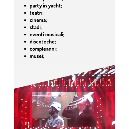
party in yacht;
teatri;
cinema;
stadi;
eventi musicali;
discoteche;
compleanni;
musei;