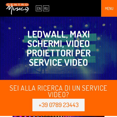
CHI SIAMO
EN
RU
MENU
SHOWROOM
SERVICE
LEDWALL, MAXI
SCHERMI, VIDEO
CONTATTI
PROIETTORI PER
OFFERTE
SERVICE VIDEO
PRODOTTI
SEI ALLA RICERCA DI UN SERVICE
VIDEO?
+39 0789 23443