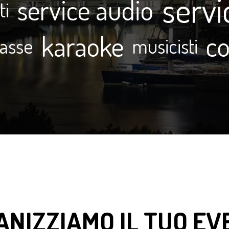
servi
service audio
ti
karaoke
co
asse
musicisti
ANIZZIAMO IL TUO EV