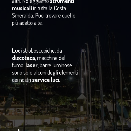
altri. Noleggiamo
strumenti
musicali
in tutta la Costa
Smeralda. Puoi trovare quello
più adatto a te.
Luci
stroboscopiche, da
discoteca
, macchine del
fumo,
laser
, barre luminose
sono solo alcuni degli elementi
dei nostri
service luci
.