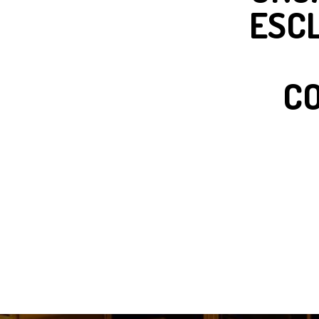
ESCL
CO