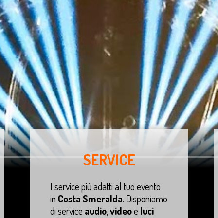
SERVICE
I service più adatti al tuo evento
in
Costa Smeralda
. Disponiamo
di service
audio
,
video
e
luci