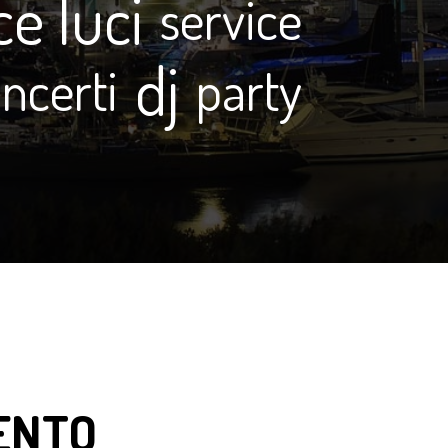
ce luci
service
dj
ncerti
party
ENTO